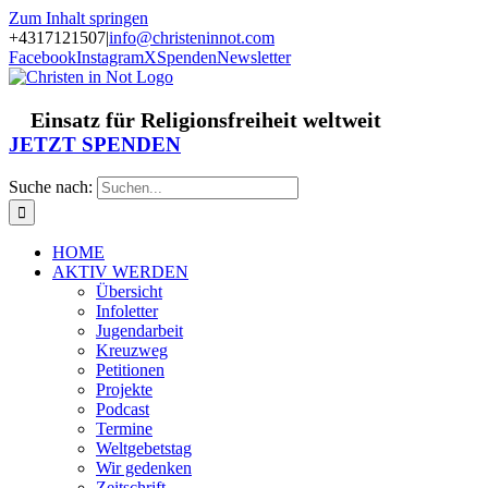
Zum Inhalt springen
+4317121507
|
info@christeninnot.com
Facebook
Instagram
X
Spenden
Newsletter
Einsatz für Religionsfreiheit weltweit
JETZT SPENDEN
Suche nach:
HOME
AKTIV WERDEN
Übersicht
Infoletter
Jugendarbeit
Kreuzweg
Petitionen
Projekte
Podcast
Termine
Weltgebetstag
Wir gedenken
Zeitschrift