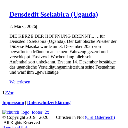
Deusdedit Ssekabira (Uganda)
2. März , 2026
|
DIE KERZE DER HOFFNUNG BRENNT... …für
Deusdedit Ssekabira (Uganda). Der katholische Priester der
Diözese Masaka wurde am 3. Dezember 2025 von
bewaffneten Männern aus einem Fahrzeug gezerrt und
verschleppt. Fast zwei Wochen lang blieb sein
Aufenthaltsort unbekannt. Erst am 14. Dezember bestätigte
das ugandische Verteidigungsministerium seine Festnahme
und warf ihm „gewalttätige
Weiterlesen
1
2
Vor
Impressum
|
Datenschutzerklärung
|
© Copyright 2019 -
2026 | Christen in Not
(CSI-Österreich)
All Rights Reserved
Facebook
Instagram
X
Spenden
Newsletter
Page load link