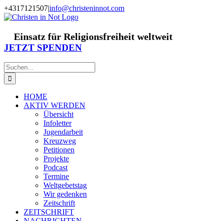
Zum
+4317121507
|
info@christeninnot.com
Inhalt
Facebook
Instagram
X
Spenden
Newsletter
springen
Einsatz für Religionsfreiheit weltweit
JETZT SPENDEN
Suche
nach:
HOME
AKTIV WERDEN
Übersicht
Infoletter
Jugendarbeit
Kreuzweg
Petitionen
Projekte
Podcast
Termine
Weltgebetstag
Wir gedenken
Zeitschrift
ZEITSCHRIFT
NACHRICHTEN