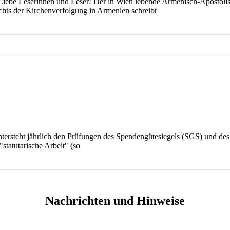
 Liebe Leserinnen und Leser! Der in Wien lebende Armenisch-Apostolisc
ts der Kirchenverfolgung in Armenien schreibt
untersteht jährlich den Prüfungen des Spendengütesiegels (SGS) und d
tatutarische Arbeit" (so
Nachrichten und Hinweise