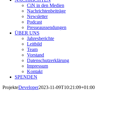
CiN in den Medien
Nachrichtenbeiträge
Newsletter
Podcast
Presseaussendungen
ÜBER UNS
Jahresberichte
Leitbild
Team
Vorstand
Datenschutzerklärung
Impressum
Kontakt
SPENDEN
Projekte
Developer
2023-11-09T10:21:09+01:00
Wir geben Ihnen hier mit den Jahresberichte
informiert werden, 