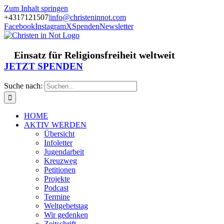
Zum Inhalt springen
+4317121507
|
info@christeninnot.com
Facebook
Instagram
X
Spenden
Newsletter
Einsatz für Religionsfreiheit weltweit
JETZT SPENDEN
Suche nach:
HOME
AKTIV WERDEN
Übersicht
Infoletter
Jugendarbeit
Kreuzweg
Petitionen
Projekte
Podcast
Termine
Weltgebetstag
Wir gedenken
Zeitschrift