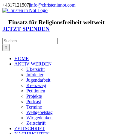
Zum
+4317121507
|
info@christeninnot.com
Inhalt
Facebook
Instagram
X
Spenden
Newsletter
springen
Einsatz für Religionsfreiheit weltweit
JETZT SPENDEN
Suche
nach:
HOME
AKTIV WERDEN
Übersicht
Infoletter
Jugendarbeit
Kreuzweg
Petitionen
Projekte
Podcast
Termine
Weltgebetstag
Wir gedenken
Zeitschrift
ZEITSCHRIFT
NACHRICHTEN