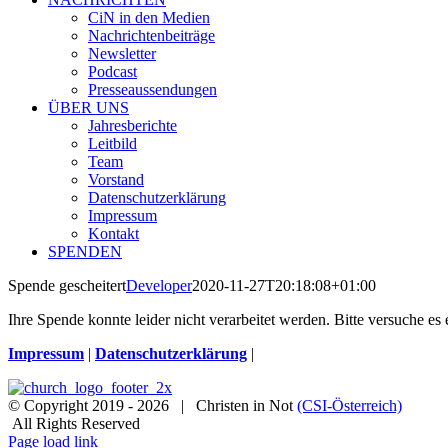
CiN in den Medien
Nachrichtenbeiträge
Newsletter
Podcast
Presseaussendungen
ÜBER UNS
Jahresberichte
Leitbild
Team
Vorstand
Datenschutzerklärung
Impressum
Kontakt
SPENDEN
Spende gescheitert
Developer
2020-11-27T20:18:08+01:00
Ihre Spende konnte leider nicht verarbeitet werden. Bitte versuche es
Impressum
|
Datenschutzerklärung
|
© Copyright 2019 -
2026 | Christen in Not
(CSI-Österreich)
All Rights Reserved
Facebook
Instagram
X
Spenden
Newsletter
Page load link