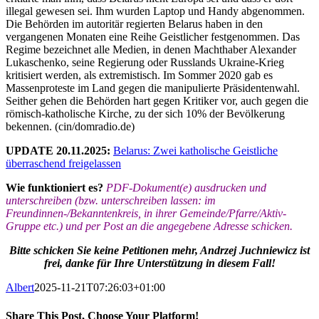
illegal gewesen sei. Ihm wurden Laptop und Handy abgenommen.
Die Behörden im autoritär regierten Belarus haben in den
vergangenen Monaten eine Reihe Geistlicher festgenommen. Das
Regime bezeichnet alle Medien, in denen Machthaber Alexander
Lukaschenko, seine Regierung oder Russlands Ukraine-Krieg
kritisiert werden, als extremistisch. Im Sommer 2020 gab es
Massenproteste im Land gegen die manipulierte Präsidentenwahl.
Seither gehen die Behörden hart gegen Kritiker vor, auch gegen die
römisch-katholische Kirche, zu der sich 10% der Bevölkerung
bekennen. (cin/domradio.de)
UPDATE 20.11.2025:
Belarus: Zwei katholische Geistliche
überraschend freigelassen
Wie funktioniert es?
PDF-Dokument(e) ausdrucken und
unterschreiben (bzw. unterschreiben lassen: im
Freundinnen-/Bekanntenkreis, in ihrer Gemeinde/Pfarre/Aktiv-
Gruppe etc.) und per Post an die angegebene Adresse schicken.
Bitte schicken Sie keine Petitionen mehr, Andrzej Juchniewicz ist
frei, danke für Ihre Unterstützung in diesem Fall!
Albert
2025-11-21T07:26:03+01:00
Share This Post, Choose Your Platform!