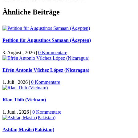
Facebook
X
WhatsApp
Pinterest
E-
Ähnliche Beiträge
Mail
Petition für Augustinos Samaan (Ägypten)
3. August , 2026
|
0 Kommentare
Efrén Antonio Vílchez López (Nicaragua)
1. Juli , 2026
|
0 Kommentare
Rlan Thih (Vietnam)
1. Juni , 2026
|
0 Kommentare
Ashfaq Masih (Pakistan)