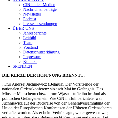
CiN in den Medien
Nachrichtenbeiträge
Newsletter
Podcast
Presseaussendungen
ÜBER UNS
Jahresberichte
Leitbild
Team
Vorstand
Datenschutzerklärung
Impressum
Kontakt
SPENDEN
DIE KERZE DER HOFFNUNG BRENNT…
…für Andrzej Juchniewicz (Belarus). Der Vorsitzende der
nationalen Ordenskonferenz sitzt seit Mai im Gefängnis. Das
Minsker Menschenrechtszentrum Wjasna stufte ihn im Juni als
politischen Gefangenen ein. Wie CiN im Juli berichtete, war
Juchniewicz auf der Rückreise von der Generalversammlung der
Union der Europäischen Konferenzen der Höheren Ordensoberen
verhaftet worden. Als er beim Verhör sagte, wo er gewesen war,
erklärte man ihm, dass Belarus nicht Europa sei und dass er dort