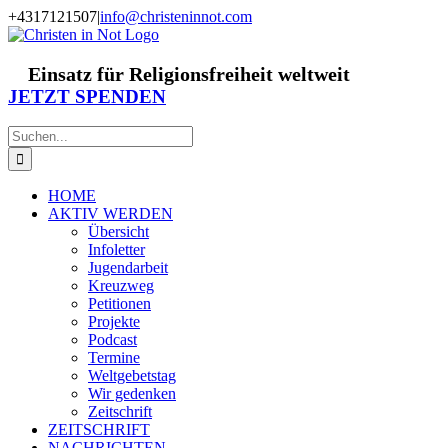
Zum
+4317121507
|
info@christeninnot.com
Inhalt
Facebook
Instagram
X
Spenden
Newsletter
springen
Einsatz für Religionsfreiheit weltweit
JETZT SPENDEN
Suche
nach:
HOME
AKTIV WERDEN
Übersicht
Infoletter
Jugendarbeit
Kreuzweg
Petitionen
Projekte
Podcast
Termine
Weltgebetstag
Wir gedenken
Zeitschrift
ZEITSCHRIFT
NACHRICHTEN