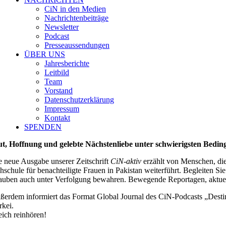
CiN in den Medien
Nachrichtenbeiträge
Newsletter
Podcast
Presseaussendungen
ÜBER UNS
Jahresberichte
Leitbild
Team
Vorstand
Datenschutzerklärung
Impressum
Kontakt
SPENDEN
t, Hoffnung und gelebte Nächstenliebe unter schwierigsten Bedi
e neue Ausgabe unserer Zeitschrift
CiN-aktiv
erzählt von Menschen, die
hschule für benachteiligte Frauen in Pakistan weiterführt. Begleiten 
auben auch unter Verfolgung bewahren. Bewegende Reportagen, aktuelle 
ßerdem informiert das Format Global Journal des CiN-Podcasts „Destin
rkei.
eich reinhören!