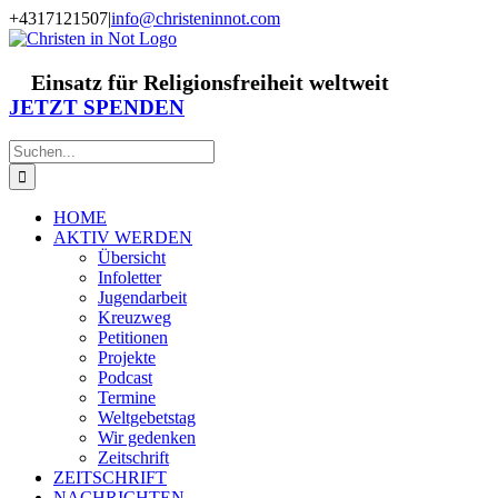
Zum
+4317121507
|
info@christeninnot.com
Inhalt
Facebook
Instagram
X
Spenden
Newsletter
springen
Einsatz für Religionsfreiheit weltweit
JETZT SPENDEN
Suche
nach:
HOME
AKTIV WERDEN
Übersicht
Infoletter
Jugendarbeit
Kreuzweg
Petitionen
Projekte
Podcast
Termine
Weltgebetstag
Wir gedenken
Zeitschrift
ZEITSCHRIFT
NACHRICHTEN