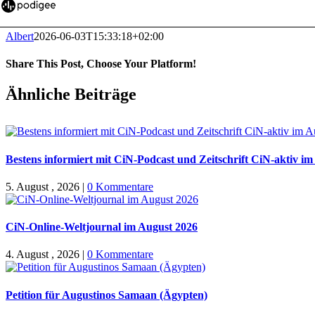
Albert
2026-06-03T15:33:18+02:00
Share This Post, Choose Your Platform!
Facebook
X
WhatsApp
Pinterest
E-
Ähnliche Beiträge
Mail
Bestens informiert mit CiN-Podcast und Zeitschrift CiN-aktiv i
5. August , 2026
|
0 Kommentare
CiN-Online-Weltjournal im August 2026
4. August , 2026
|
0 Kommentare
Petition für Augustinos Samaan (Ägypten)