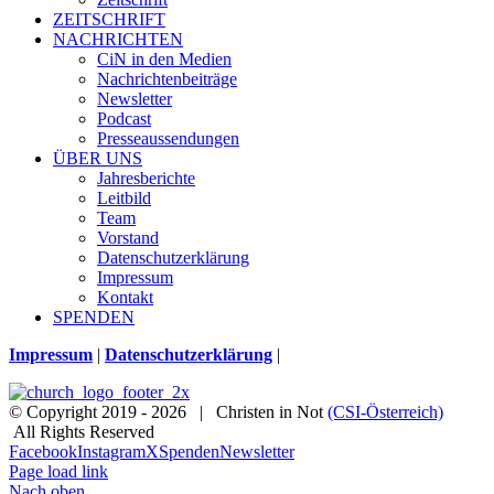
ZEITSCHRIFT
NACHRICHTEN
CiN in den Medien
Nachrichtenbeiträge
Newsletter
Podcast
Presseaussendungen
ÜBER UNS
Jahresberichte
Leitbild
Team
Vorstand
Datenschutzerklärung
Impressum
Kontakt
SPENDEN
Impressum
|
Datenschutzerklärung
|
© Copyright 2019 -
2026 | Christen in Not
(CSI-Österreich)
All Rights Reserved
Facebook
Instagram
X
Spenden
Newsletter
Page load link
Nach oben