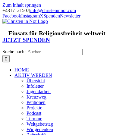
Zum Inhalt springen
+4317121507
|
info@christeninnot.com
Facebook
Instagram
X
Spenden
Newsletter
Einsatz für Religionsfreiheit weltweit
JETZT SPENDEN
Suche nach:
HOME
AKTIV WERDEN
Übersicht
Infoletter
Jugendarbeit
Kreuzweg
Petitionen
Projekte
Podcast
Termine
Weltgebetstag
Wir gedenken
Zeitschrift