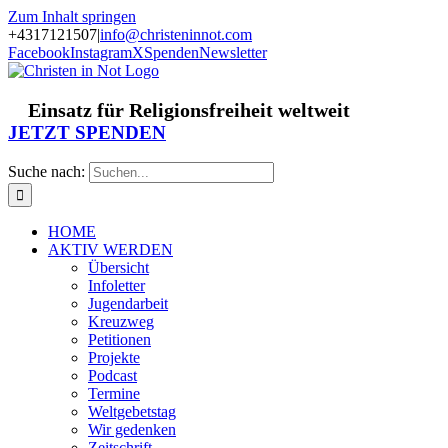
Zum Inhalt springen
+4317121507
|
info@christeninnot.com
Facebook
Instagram
X
Spenden
Newsletter
Einsatz für Religionsfreiheit weltweit
JETZT SPENDEN
Suche nach:
HOME
AKTIV WERDEN
Übersicht
Infoletter
Jugendarbeit
Kreuzweg
Petitionen
Projekte
Podcast
Termine
Weltgebetstag
Wir gedenken
Zeitschrift