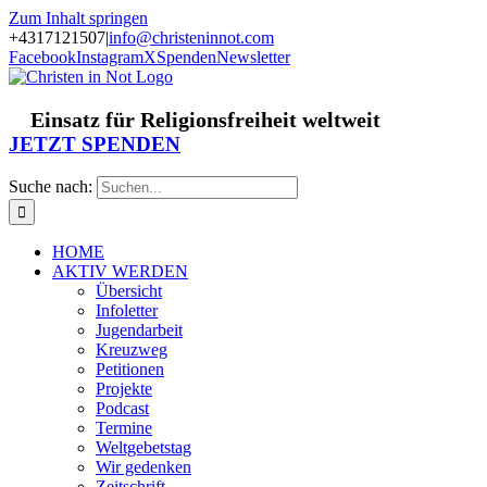
Zum Inhalt springen
+4317121507
|
info@christeninnot.com
Facebook
Instagram
X
Spenden
Newsletter
Einsatz für Religionsfreiheit weltweit
JETZT SPENDEN
Suche nach:
HOME
AKTIV WERDEN
Übersicht
Infoletter
Jugendarbeit
Kreuzweg
Petitionen
Projekte
Podcast
Termine
Weltgebetstag
Wir gedenken
Zeitschrift