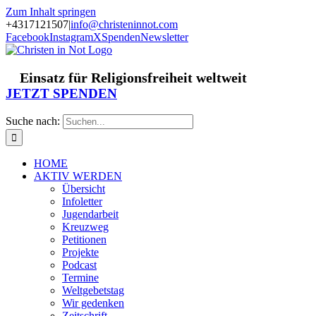
Zum Inhalt springen
+4317121507
|
info@christeninnot.com
Facebook
Instagram
X
Spenden
Newsletter
Einsatz für Religionsfreiheit weltweit
JETZT SPENDEN
Suche nach:
HOME
AKTIV WERDEN
Übersicht
Infoletter
Jugendarbeit
Kreuzweg
Petitionen
Projekte
Podcast
Termine
Weltgebetstag
Wir gedenken
Zeitschrift