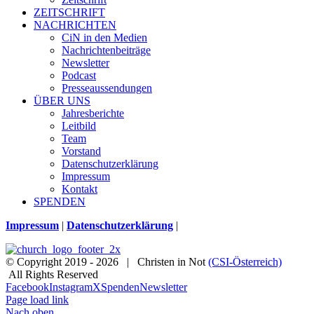
ZEITSCHRIFT
NACHRICHTEN
CiN in den Medien
Nachrichtenbeiträge
Newsletter
Podcast
Presseaussendungen
ÜBER UNS
Jahresberichte
Leitbild
Team
Vorstand
Datenschutzerklärung
Impressum
Kontakt
SPENDEN
Impressum
|
Datenschutzerklärung
|
© Copyright 2019 -
2026 | Christen in Not
(CSI-Österreich)
All Rights Reserved
Facebook
Instagram
X
Spenden
Newsletter
Page load link
Nach oben