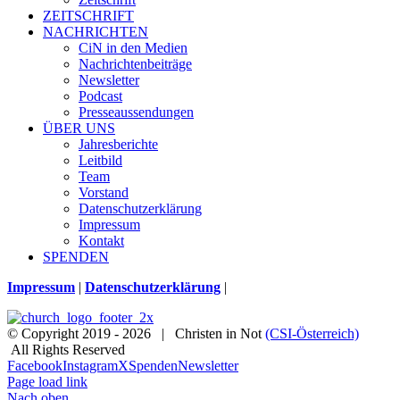
ZEITSCHRIFT
NACHRICHTEN
CiN in den Medien
Nachrichtenbeiträge
Newsletter
Podcast
Presseaussendungen
ÜBER UNS
Jahresberichte
Leitbild
Team
Vorstand
Datenschutzerklärung
Impressum
Kontakt
SPENDEN
Impressum
|
Datenschutzerklärung
|
© Copyright 2019 -
2026 | Christen in Not
(CSI-Österreich)
All Rights Reserved
Facebook
Instagram
X
Spenden
Newsletter
Page load link
Nach oben