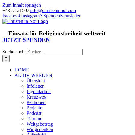
Zum Inhalt springen
+4317121507
|
info@christeninnot.com
Facebook
Instagram
X
Spenden
Newsletter
Einsatz für Religionsfreiheit weltweit
JETZT SPENDEN
Suche nach:
HOME
AKTIV WERDEN
Übersicht
Infoletter
Jugendarbeit
Kreuzweg
Petitionen
Projekte
Podcast
Termine
Weltgebetstag
Wir gedenken
Zeitschrift