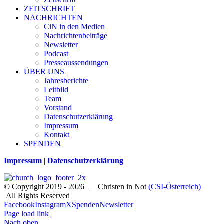
ZEITSCHRIFT
NACHRICHTEN
CiN in den Medien
Nachrichtenbeiträge
Newsletter
Podcast
Presseaussendungen
ÜBER UNS
Jahresberichte
Leitbild
Team
Vorstand
Datenschutzerklärung
Impressum
Kontakt
SPENDEN
Impressum
|
Datenschutzerklärung
|
© Copyright 2019 -
2026 | Christen in Not
(CSI-Österreich)
All Rights Reserved
Facebook
Instagram
X
Spenden
Newsletter
Page load link
Nach oben