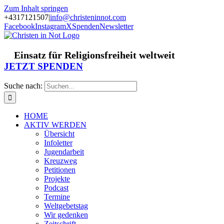
Zum Inhalt springen
+4317121507
|
info@christeninnot.com
Facebook
Instagram
X
Spenden
Newsletter
Einsatz für Religionsfreiheit weltweit
JETZT SPENDEN
Suche nach:
HOME
AKTIV WERDEN
Übersicht
Infoletter
Jugendarbeit
Kreuzweg
Petitionen
Projekte
Podcast
Termine
Weltgebetstag
Wir gedenken
Zeitschrift