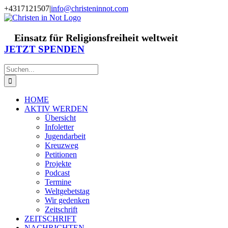
Zum
+4317121507
|
info@christeninnot.com
Inhalt
Facebook
Instagram
X
Spenden
Newsletter
springen
Einsatz für Religionsfreiheit weltweit
JETZT SPENDEN
Suche
nach:
HOME
AKTIV WERDEN
Übersicht
Infoletter
Jugendarbeit
Kreuzweg
Petitionen
Projekte
Podcast
Termine
Weltgebetstag
Wir gedenken
Zeitschrift
ZEITSCHRIFT
NACHRICHTEN