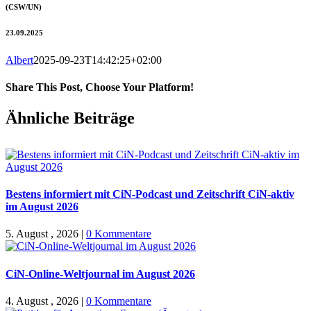
(CSW/UN)
23.09.2025
Albert
2025-09-23T14:42:25+02:00
Share This Post, Choose Your Platform!
Facebook
X
WhatsApp
Pinterest
E-
Ähnliche Beiträge
Mail
Bestens informiert mit CiN-Podcast und Zeitschrift CiN-aktiv
im August 2026
5. August , 2026
|
0 Kommentare
CiN-Online-Weltjournal im August 2026
4. August , 2026
|
0 Kommentare