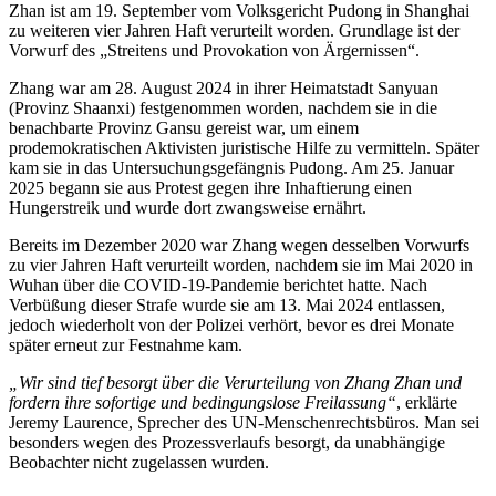
Zhan ist am 19. September vom Volksgericht Pudong in Shanghai
zu weiteren vier Jahren Haft verurteilt worden. Grundlage ist der
Vorwurf des „Streitens und Provokation von Ärgernissen“.
Zhang war am 28. August 2024 in ihrer Heimatstadt Sanyuan
(Provinz Shaanxi) festgenommen worden, nachdem sie in die
benachbarte Provinz Gansu gereist war, um einem
prodemokratischen Aktivisten juristische Hilfe zu vermitteln. Später
kam sie in das Untersuchungsgefängnis Pudong. Am 25. Januar
2025 begann sie aus Protest gegen ihre Inhaftierung einen
Hungerstreik und wurde dort zwangsweise ernährt.
Bereits im Dezember 2020 war Zhang wegen desselben Vorwurfs
zu vier Jahren Haft verurteilt worden, nachdem sie im Mai 2020 in
Wuhan über die COVID-19-Pandemie berichtet hatte. Nach
Verbüßung dieser Strafe wurde sie am 13. Mai 2024 entlassen,
jedoch wiederholt von der Polizei verhört, bevor es drei Monate
später erneut zur Festnahme kam.
„Wir sind tief besorgt über die Verurteilung von Zhang Zhan und
fordern ihre sofortige und bedingungslose Freilassung“
, erklärte
Jeremy Laurence, Sprecher des UN-Menschenrechtsbüros. Man sei
besonders wegen des Prozessverlaufs besorgt, da unabhängige
Beobachter nicht zugelassen wurden.