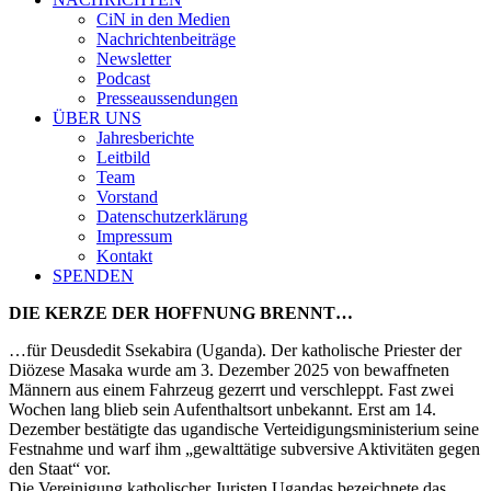
CiN in den Medien
Nachrichtenbeiträge
Newsletter
Podcast
Presseaussendungen
ÜBER UNS
Jahresberichte
Leitbild
Team
Vorstand
Datenschutzerklärung
Impressum
Kontakt
SPENDEN
DIE KERZE DER HOFFNUNG BRENNT…
…für Deusdedit Ssekabira (Uganda). Der katholische Priester der
Diözese Masaka wurde am 3. Dezember 2025 von bewaffneten
Männern aus einem Fahrzeug gezerrt und verschleppt. Fast zwei
Wochen lang blieb sein Aufenthaltsort unbekannt. Erst am 14.
Dezember bestätigte das ugandische Verteidigungsministerium seine
Festnahme und warf ihm „gewalttätige subversive Aktivitäten gegen
den Staat“ vor.
Die Vereinigung katholischer Juristen Ugandas bezeichnete das