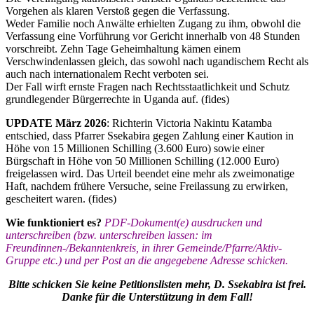
Vorgehen als klaren Verstoß gegen die Verfassung.
Weder Familie noch Anwälte erhielten Zugang zu ihm, obwohl die
Verfassung eine Vorführung vor Gericht innerhalb von 48 Stunden
vorschreibt. Zehn Tage Geheimhaltung kämen einem
Verschwindenlassen gleich, das sowohl nach ugandischem Recht als
auch nach internationalem Recht verboten sei.
Der Fall wirft ernste Fragen nach Rechtsstaatlichkeit und Schutz
grundlegender Bürgerrechte in Uganda auf. (fides)
UPDATE März 2026
: Richterin Victoria Nakintu Katamba
entschied, dass Pfarrer Ssekabira gegen Zahlung einer Kaution in
Höhe von 15 Millionen Schilling (3.600 Euro) sowie einer
Bürgschaft in Höhe von 50 Millionen Schilling (12.000 Euro)
freigelassen wird. Das Urteil beendet eine mehr als zweimonatige
Haft, nachdem frühere Versuche, seine Freilassung zu erwirken,
gescheitert waren. (fides)
Wie funktioniert es?
PDF-Dokument(e) ausdrucken und
unterschreiben (bzw. unterschreiben lassen: im
Freundinnen-/Bekanntenkreis, in ihrer Gemeinde/Pfarre/Aktiv-
Gruppe etc.) und per Post an die angegebene Adresse schicken.
Bitte schicken Sie keine Petitionslisten mehr, D. Ssekabira ist frei.
Danke für die Unterstützung in dem Fall!