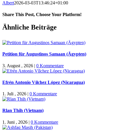
Albert
2026-03-03T13:46:24+01:00
Share This Post, Choose Your Platform!
Facebook
X
WhatsApp
Pinterest
E-
Ähnliche Beiträge
Mail
Petition für Augustinos Samaan (Ägypten)
3. August , 2026
|
0 Kommentare
Efrén Antonio Vílchez López (Nicaragua)
1. Juli , 2026
|
0 Kommentare
Rlan Thih (Vietnam)
1. Juni , 2026
|
0 Kommentare