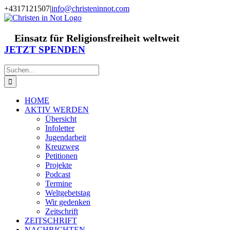
Zum
+4317121507
|
info@christeninnot.com
Inhalt
Facebook
Instagram
X
Spenden
Newsletter
springen
Einsatz für Religionsfreiheit weltweit
JETZT SPENDEN
Suche
nach:
HOME
AKTIV WERDEN
Übersicht
Infoletter
Jugendarbeit
Kreuzweg
Petitionen
Projekte
Podcast
Termine
Weltgebetstag
Wir gedenken
Zeitschrift
ZEITSCHRIFT
NACHRICHTEN