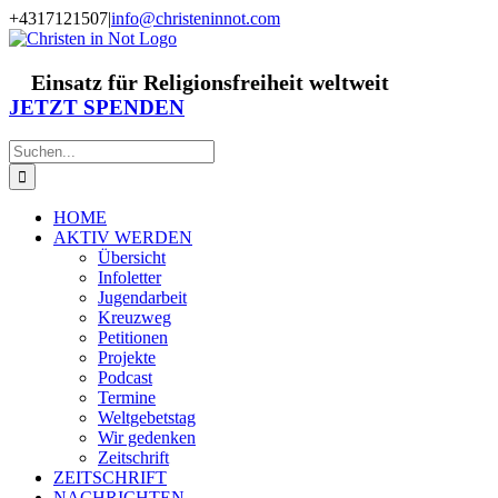
Zum
+4317121507
|
info@christeninnot.com
Inhalt
Facebook
Instagram
X
Spenden
Newsletter
springen
Einsatz für Religionsfreiheit weltweit
JETZT SPENDEN
Suche
nach:
HOME
AKTIV WERDEN
Übersicht
Infoletter
Jugendarbeit
Kreuzweg
Petitionen
Projekte
Podcast
Termine
Weltgebetstag
Wir gedenken
Zeitschrift
ZEITSCHRIFT
NACHRICHTEN