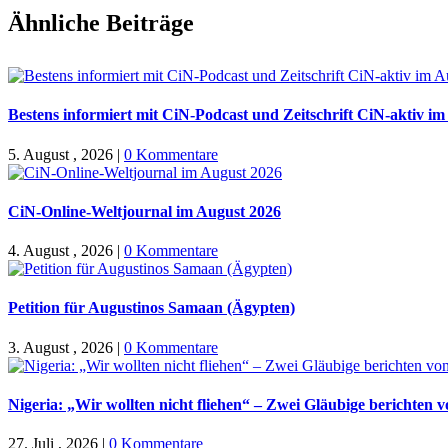
Facebook
X
WhatsApp
Pinterest
E-
Ähnliche Beiträge
Mail
Bestens informiert mit CiN-Podcast und Zeitschrift CiN-aktiv i
5. August , 2026
|
0 Kommentare
CiN-Online-Weltjournal im August 2026
4. August , 2026
|
0 Kommentare
Petition für Augustinos Samaan (Ägypten)
3. August , 2026
|
0 Kommentare
Nigeria: „Wir wollten nicht fliehen“ – Zwei Gläubige berichten 
27. Juli , 2026
|
0 Kommentare