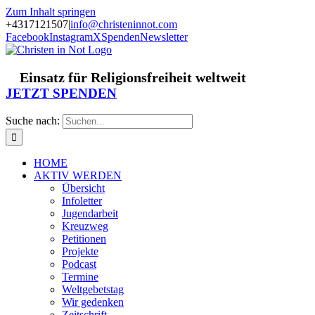
Zum Inhalt springen
+4317121507
|
info@christeninnot.com
Facebook
Instagram
X
Spenden
Newsletter
Einsatz für Religionsfreiheit weltweit
JETZT SPENDEN
Suche nach:
HOME
AKTIV WERDEN
Übersicht
Infoletter
Jugendarbeit
Kreuzweg
Petitionen
Projekte
Podcast
Termine
Weltgebetstag
Wir gedenken
Zeitschrift