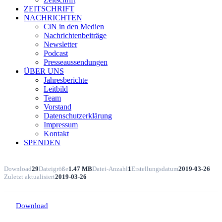
ZEITSCHRIFT
NACHRICHTEN
CiN in den Medien
Nachrichtenbeiträge
Newsletter
Podcast
Presseaussendungen
ÜBER UNS
Jahresberichte
Leitbild
Team
Vorstand
Datenschutzerklärung
Impressum
Kontakt
SPENDEN
Download
29
Dateigröße
1.47 MB
Datei-Anzahl
1
Erstellungsdatum
2019-03-26
Zuletzt aktualisiert
2019-03-26
Download