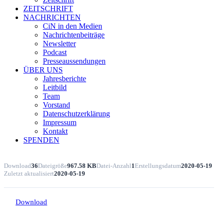
ZEITSCHRIFT
NACHRICHTEN
CiN in den Medien
Nachrichtenbeiträge
Newsletter
Podcast
Presseaussendungen
ÜBER UNS
Jahresberichte
Leitbild
Team
Vorstand
Datenschutzerklärung
Impressum
Kontakt
SPENDEN
Download
36
Dateigröße
967.58 KB
Datei-Anzahl
1
Erstellungsdatum
2020-05-19
Zuletzt aktualisiert
2020-05-19
Download