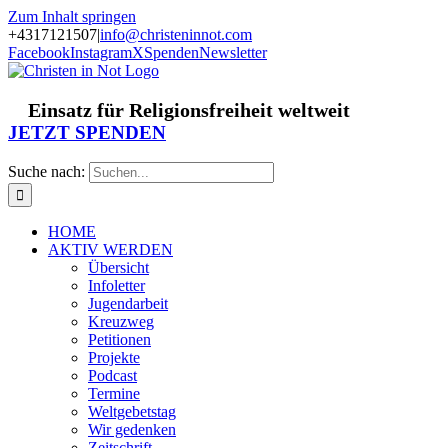
Zum Inhalt springen
+4317121507
|
info@christeninnot.com
Facebook
Instagram
X
Spenden
Newsletter
Einsatz für Religionsfreiheit weltweit
JETZT SPENDEN
Suche nach:
HOME
AKTIV WERDEN
Übersicht
Infoletter
Jugendarbeit
Kreuzweg
Petitionen
Projekte
Podcast
Termine
Weltgebetstag
Wir gedenken
Zeitschrift