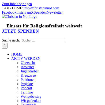
Zum Inhalt springen
+4317121507
|
info@christeninnot.com
Facebook
Instagram
X
Spenden
Newsletter
Einsatz für Religionsfreiheit weltweit
JETZT SPENDEN
Suche nach:
HOME
AKTIV WERDEN
Übersicht
Infoletter
Jugendarbeit
Kreuzweg
Petitionen
Projekte
Podcast
Termine
Weltgebetstag
Wir gedenken
Zeitschrift