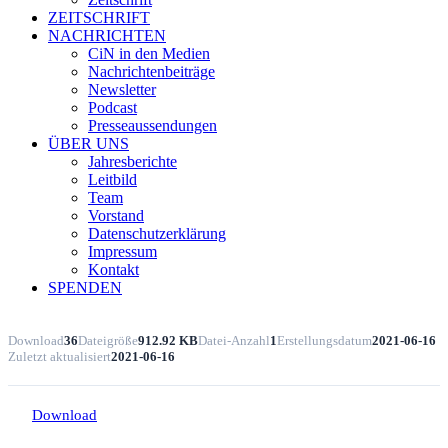
ZEITSCHRIFT
NACHRICHTEN
CiN in den Medien
Nachrichtenbeiträge
Newsletter
Podcast
Presseaussendungen
ÜBER UNS
Jahresberichte
Leitbild
Team
Vorstand
Datenschutzerklärung
Impressum
Kontakt
SPENDEN
Download
36
Dateigröße
912.92 KB
Datei-Anzahl
1
Erstellungsdatum
2021-06-16
Zuletzt aktualisiert
2021-06-16
Download