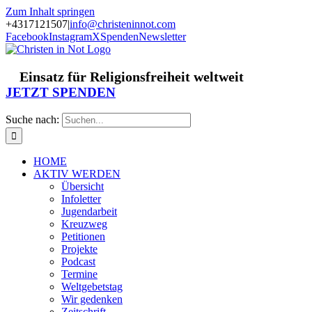
Zum Inhalt springen
+4317121507
|
info@christeninnot.com
Facebook
Instagram
X
Spenden
Newsletter
Einsatz für Religionsfreiheit weltweit
JETZT SPENDEN
Suche nach:
HOME
AKTIV WERDEN
Übersicht
Infoletter
Jugendarbeit
Kreuzweg
Petitionen
Projekte
Podcast
Termine
Weltgebetstag
Wir gedenken
Zeitschrift