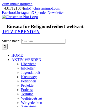
Zum Inhalt springen
+4317121507
|
info@christeninnot.com
Facebook
Instagram
X
Spenden
Newsletter
Einsatz für Religionsfreiheit weltweit
JETZT SPENDEN
Suche nach:
HOME
AKTIV WERDEN
Übersicht
Infoletter
Jugendarbeit
Kreuzweg
Petitionen
Projekte
Podcast
Termine
Weltgebetstag
Wir gedenken
Zeitschrift