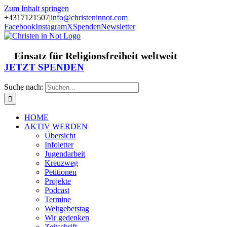
Zum Inhalt springen
+4317121507
|
info@christeninnot.com
Facebook
Instagram
X
Spenden
Newsletter
Einsatz für Religionsfreiheit weltweit
JETZT SPENDEN
Suche nach:
HOME
AKTIV WERDEN
Übersicht
Infoletter
Jugendarbeit
Kreuzweg
Petitionen
Projekte
Podcast
Termine
Weltgebetstag
Wir gedenken
Zeitschrift