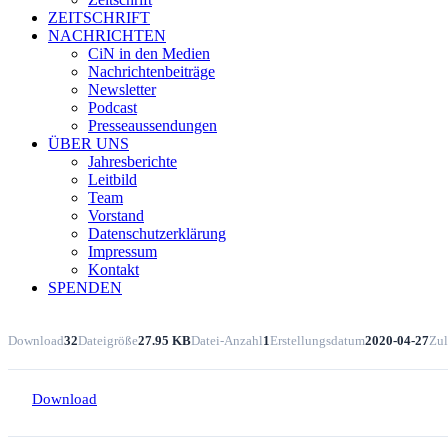
ZEITSCHRIFT
NACHRICHTEN
CiN in den Medien
Nachrichtenbeiträge
Newsletter
Podcast
Presseaussendungen
ÜBER UNS
Jahresberichte
Leitbild
Team
Vorstand
Datenschutzerklärung
Impressum
Kontakt
SPENDEN
Download
32
Dateigröße
27.95 KB
Datei-Anzahl
1
Erstellungsdatum
2020-04-27
Zul
Download