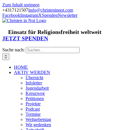
Zum Inhalt springen
+4317121507
|
info@christeninnot.com
Facebook
Instagram
X
Spenden
Newsletter
Einsatz für Religionsfreiheit weltweit
JETZT SPENDEN
Suche nach:
HOME
AKTIV WERDEN
Übersicht
Infoletter
Jugendarbeit
Kreuzweg
Petitionen
Projekte
Podcast
Termine
Weltgebetstag
Wir gedenken
Zeitschrift