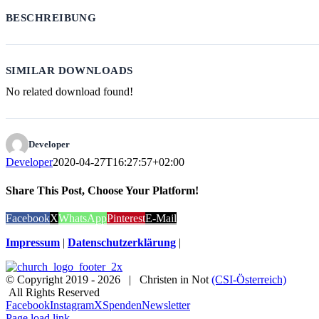
BESCHREIBUNG
SIMILAR DOWNLOADS
No related download found!
Developer
Developer
2020-04-27T16:27:57+02:00
Share This Post, Choose Your Platform!
Facebook
X
WhatsApp
Pinterest
E-Mail
Impressum
|
Datenschutzerklärung
|
© Copyright 2019 -
2026 | Christen in Not
(CSI-Österreich)
All Rights Reserved
Facebook
Instagram
X
Spenden
Newsletter
Page load link