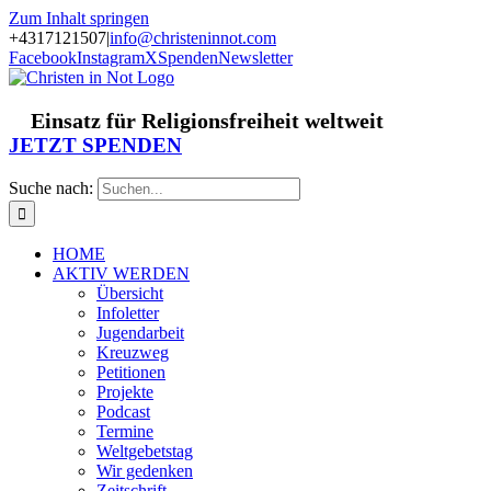
Zum Inhalt springen
+4317121507
|
info@christeninnot.com
Facebook
Instagram
X
Spenden
Newsletter
Einsatz für Religionsfreiheit weltweit
JETZT SPENDEN
Suche nach:
HOME
AKTIV WERDEN
Übersicht
Infoletter
Jugendarbeit
Kreuzweg
Petitionen
Projekte
Podcast
Termine
Weltgebetstag
Wir gedenken
Zeitschrift