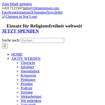
Zum Inhalt springen
+4317121507
|
info@christeninnot.com
Facebook
Instagram
X
Spenden
Newsletter
Einsatz für Religionsfreiheit weltweit
JETZT SPENDEN
Suche nach:
HOME
AKTIV WERDEN
Übersicht
Infoletter
Jugendarbeit
Kreuzweg
Petitionen
Projekte
Podcast
Termine
Weltgebetstag
Wir gedenken
Zeitschrift