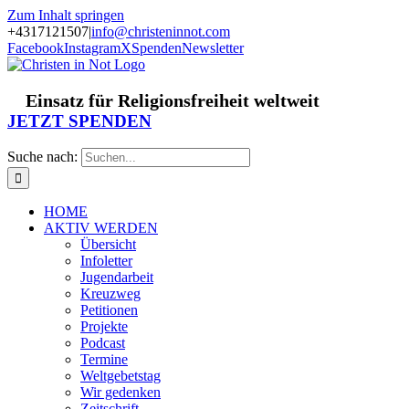
Zum Inhalt springen
+4317121507
|
info@christeninnot.com
Facebook
Instagram
X
Spenden
Newsletter
Einsatz für Religionsfreiheit weltweit
JETZT SPENDEN
Suche nach:
HOME
AKTIV WERDEN
Übersicht
Infoletter
Jugendarbeit
Kreuzweg
Petitionen
Projekte
Podcast
Termine
Weltgebetstag
Wir gedenken
Zeitschrift