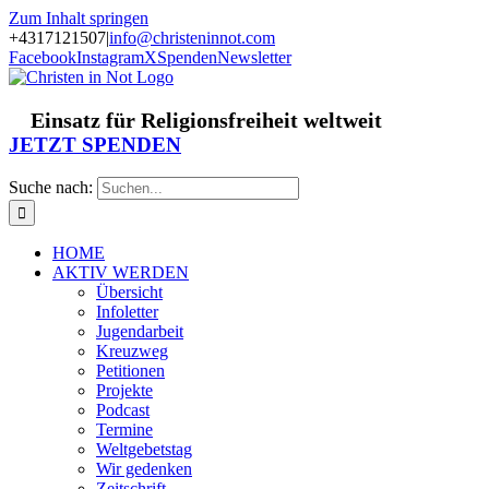
Zum Inhalt springen
+4317121507
|
info@christeninnot.com
Facebook
Instagram
X
Spenden
Newsletter
Einsatz für Religionsfreiheit weltweit
JETZT SPENDEN
Suche nach:
HOME
AKTIV WERDEN
Übersicht
Infoletter
Jugendarbeit
Kreuzweg
Petitionen
Projekte
Podcast
Termine
Weltgebetstag
Wir gedenken
Zeitschrift