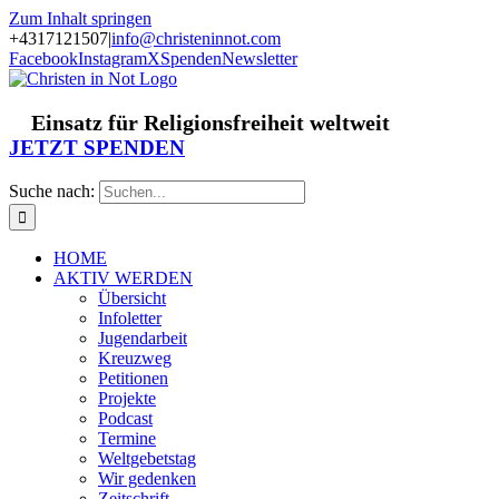
Zum Inhalt springen
+4317121507
|
info@christeninnot.com
Facebook
Instagram
X
Spenden
Newsletter
Einsatz für Religionsfreiheit weltweit
JETZT SPENDEN
Suche nach:
HOME
AKTIV WERDEN
Übersicht
Infoletter
Jugendarbeit
Kreuzweg
Petitionen
Projekte
Podcast
Termine
Weltgebetstag
Wir gedenken
Zeitschrift