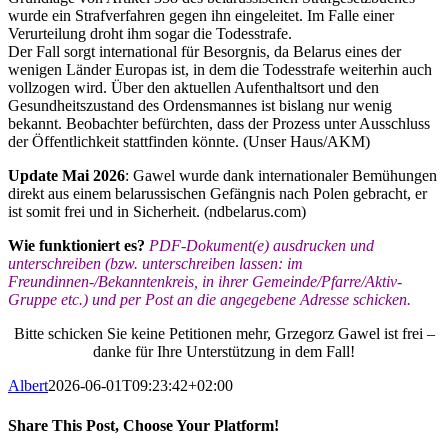
wurde ein Strafverfahren gegen ihn eingeleitet. Im Falle einer
Verurteilung droht ihm sogar die Todesstrafe.
Der Fall sorgt international für Besorgnis, da Belarus eines der
wenigen Länder Europas ist, in dem die Todesstrafe weiterhin auch
vollzogen wird. Über den aktuellen Aufenthaltsort und den
Gesundheitszustand des Ordensmannes ist bislang nur wenig
bekannt. Beobachter befürchten, dass der Prozess unter Ausschluss
der Öffentlichkeit stattfinden könnte. (Unser Haus/AKM)
Update Mai 2026
: Gawel wurde dank internationaler Bemühungen
direkt aus einem belarussischen Gefängnis nach Polen gebracht, er
ist somit frei und in Sicherheit. (ndbelarus.com)
Wie funktioniert es?
PDF-Dokument(e) ausdrucken und
unterschreiben (bzw. unterschreiben lassen: im
Freundinnen-/Bekanntenkreis, in ihrer Gemeinde/Pfarre/Aktiv-
Gruppe etc.) und per Post an die angegebene Adresse schicken.
Bitte schicken Sie keine Petitionen mehr, Grzegorz Gawel ist frei –
danke für Ihre Unterstützung in dem Fall!
Albert
2026-06-01T09:23:42+02:00
Share This Post, Choose Your Platform!