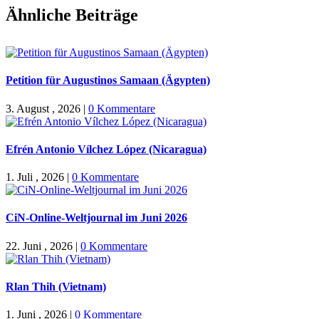
Facebook
X
WhatsApp
Pinterest
E-
Ähnliche Beiträge
Mail
Petition für Augustinos Samaan (Ägypten)
3. August , 2026
|
0 Kommentare
Efrén Antonio Vílchez López (Nicaragua)
1. Juli , 2026
|
0 Kommentare
CiN-Online-Weltjournal im Juni 2026
22. Juni , 2026
|
0 Kommentare
Rlan Thih (Vietnam)
1. Juni , 2026
|
0 Kommentare