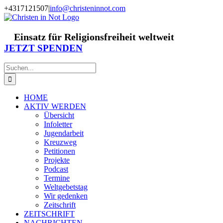
Zum
+4317121507
|
info@christeninnot.com
Inhalt
Facebook
Instagram
X
Spenden
Newsletter
springen
Einsatz für Religionsfreiheit weltweit
JETZT SPENDEN
Suche
nach:
HOME
AKTIV WERDEN
Übersicht
Infoletter
Jugendarbeit
Kreuzweg
Petitionen
Projekte
Podcast
Termine
Weltgebetstag
Wir gedenken
Zeitschrift
ZEITSCHRIFT
NACHRICHTEN