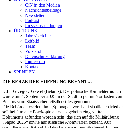
CiN in den Medien
Nachrichtenbeiträge
Newsletter
Podcast
Presseaussendungen
ÜBER UNS
Jahresberichte
Leitbild
Team
Vorstand
Datenschutzerklärung
Impressum
Kontakt
SPENDEN
DIE KERZE DER HOFFNUNG BRENNT…
…für Grzegorz Gawel (Belarus). Der polnische Karmelitermönch
wurde am 4. September 2025 in der Stadt Lepel im Nordosten von
Belarus vom Staatssicherheitsdienst festgenommen.
Die Behörden werfen ihm „Spionage“ vor. Laut staatlichen Medien
soll bei ihm eine Fotokopie eines als geheim eingestuften
Dokuments gefunden worden sein, das sich auf die Militärübung
„Sapad-2025“ sowie auf russische Atomwaffen bezieht. Auf
Grundlage von Artikel 358 des belarussischen Strafgesetzbuches