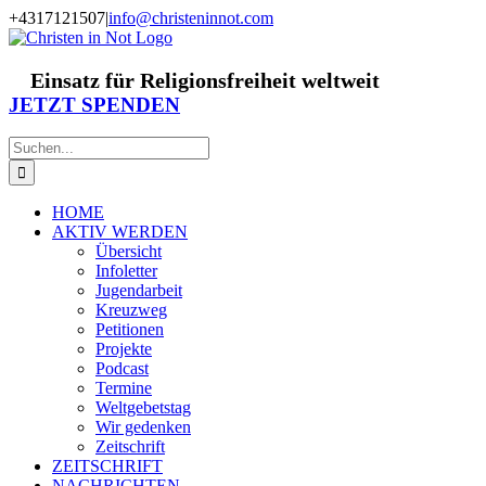
Zum
+4317121507
|
info@christeninnot.com
Inhalt
Facebook
Instagram
X
Spenden
Newsletter
springen
Einsatz für Religionsfreiheit weltweit
JETZT SPENDEN
Suche
nach:
HOME
AKTIV WERDEN
Übersicht
Infoletter
Jugendarbeit
Kreuzweg
Petitionen
Projekte
Podcast
Termine
Weltgebetstag
Wir gedenken
Zeitschrift
ZEITSCHRIFT
NACHRICHTEN