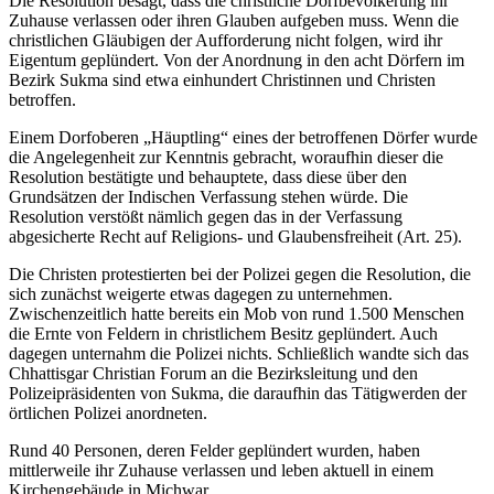
Die Resolution besagt, dass die christliche Dorfbevölkerung ihr
Zuhause verlassen oder ihren Glauben aufgeben muss. Wenn die
christlichen Gläubigen der Aufforderung nicht folgen, wird ihr
Eigentum geplündert. Von der Anordnung in den acht Dörfern im
Bezirk Sukma sind etwa einhundert Christinnen und Christen
betroffen.
Einem Dorfoberen „Häuptling“ eines der betroffenen Dörfer wurde
die Angelegenheit zur Kenntnis gebracht, woraufhin dieser die
Resolution bestätigte und behauptete, dass diese über den
Grundsätzen der Indischen Verfassung stehen würde. Die
Resolution verstößt nämlich gegen das in der Verfassung
abgesicherte Recht auf Religions- und Glaubensfreiheit (Art. 25).
Die Christen protestierten bei der Polizei gegen die Resolution, die
sich zunächst weigerte etwas dagegen zu unternehmen.
Zwischenzeitlich hatte bereits ein Mob von rund 1.500 Menschen
die Ernte von Feldern in christlichem Besitz geplündert. Auch
dagegen unternahm die Polizei nichts. Schließlich wandte sich das
Chhattisgar Christian Forum an die Bezirksleitung und den
Polizeipräsidenten von Sukma, die daraufhin das Tätigwerden der
örtlichen Polizei anordneten.
Rund 40 Personen, deren Felder geplündert wurden, haben
mittlerweile ihr Zuhause verlassen und leben aktuell in einem
Kirchengebäude in Michwar.