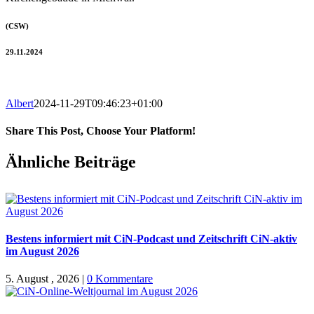
(CSW)
29.11.2024
Albert
2024-11-29T09:46:23+01:00
Share This Post, Choose Your Platform!
Facebook
X
WhatsApp
Pinterest
E-
Ähnliche Beiträge
Mail
Bestens informiert mit CiN-Podcast und Zeitschrift CiN-aktiv
im August 2026
5. August , 2026
|
0 Kommentare