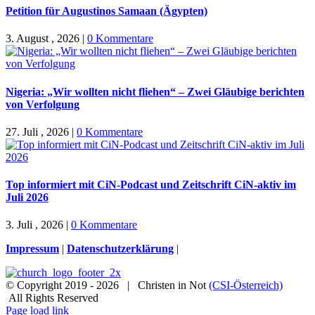
Petition für Augustinos Samaan (Ägypten)
3. August , 2026
|
0 Kommentare
Nigeria: „Wir wollten nicht fliehen“ – Zwei Gläubige berichten
von Verfolgung
27. Juli , 2026
|
0 Kommentare
Top informiert mit CiN-Podcast und Zeitschrift CiN-aktiv im
Juli 2026
3. Juli , 2026
|
0 Kommentare
Impressum
|
Datenschutzerklärung
|
© Copyright 2019 -
2026 | Christen in Not
(CSI-Österreich)
All Rights Reserved
Facebook
Instagram
X
Spenden
Newsletter
Page load link