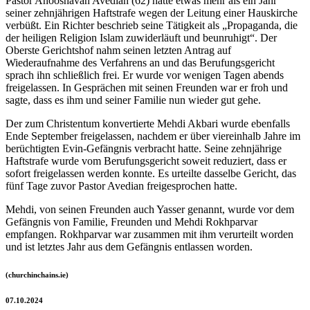
Pastor Anooshavan Avedian (62) hatte etwas mehr als ein Jahr
seiner zehnjährigen Haftstrafe wegen der Leitung einer Hauskirche
verbüßt. Ein Richter beschrieb seine Tätigkeit als „Propaganda, die
der heiligen Religion Islam zuwiderläuft und beunruhigt“. Der
Oberste Gerichtshof nahm seinen letzten Antrag auf
Wiederaufnahme des Verfahrens an und das Berufungsgericht
sprach ihn schließlich frei. Er wurde vor wenigen Tagen abends
freigelassen. In Gesprächen mit seinen Freunden war er froh und
sagte, dass es ihm und seiner Familie nun wieder gut gehe.
Der zum Christentum konvertierte Mehdi Akbari wurde ebenfalls
Ende September freigelassen, nachdem er über viereinhalb Jahre im
berüchtigten Evin-Gefängnis verbracht hatte. Seine zehnjährige
Haftstrafe wurde vom Berufungsgericht soweit reduziert, dass er
sofort freigelassen werden konnte. Es urteilte dasselbe Gericht, das
fünf Tage zuvor Pastor Avedian freigesprochen hatte.
Mehdi, von seinen Freunden auch Yasser genannt, wurde vor dem
Gefängnis von Familie, Freunden und Mehdi Rokhparvar
empfangen. Rokhparvar war zusammen mit ihm verurteilt worden
und ist letztes Jahr aus dem Gefängnis entlassen worden.
(churchinchains.ie)
07.10.2024