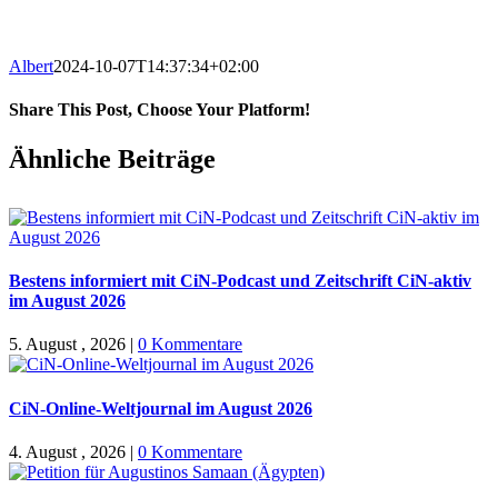
Albert
2024-10-07T14:37:34+02:00
Share This Post, Choose Your Platform!
Facebook
X
WhatsApp
Pinterest
E-
Ähnliche Beiträge
Mail
Bestens informiert mit CiN-Podcast und Zeitschrift CiN-aktiv
im August 2026
5. August , 2026
|
0 Kommentare
CiN-Online-Weltjournal im August 2026
4. August , 2026
|
0 Kommentare