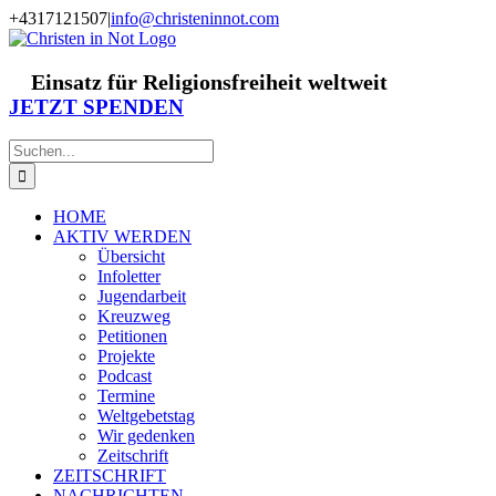
Zum
+4317121507
|
info@christeninnot.com
Inhalt
Facebook
Instagram
X
Spenden
Newsletter
springen
Einsatz für Religionsfreiheit weltweit
JETZT SPENDEN
Suche
nach:
HOME
AKTIV WERDEN
Übersicht
Infoletter
Jugendarbeit
Kreuzweg
Petitionen
Projekte
Podcast
Termine
Weltgebetstag
Wir gedenken
Zeitschrift
ZEITSCHRIFT
NACHRICHTEN