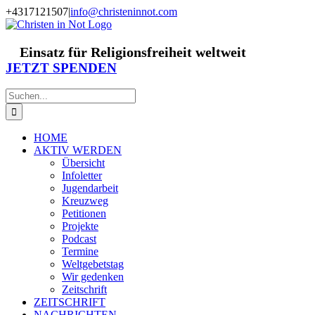
Zum
+4317121507
|
info@christeninnot.com
Inhalt
Facebook
Instagram
X
Spenden
Newsletter
springen
Einsatz für Religionsfreiheit weltweit
JETZT SPENDEN
Suche
nach:
HOME
AKTIV WERDEN
Übersicht
Infoletter
Jugendarbeit
Kreuzweg
Petitionen
Projekte
Podcast
Termine
Weltgebetstag
Wir gedenken
Zeitschrift
ZEITSCHRIFT
NACHRICHTEN