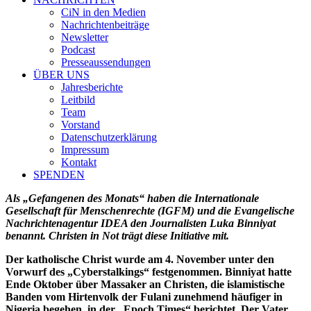
CiN in den Medien
Nachrichtenbeiträge
Newsletter
Podcast
Presseaussendungen
ÜBER UNS
Jahresberichte
Leitbild
Team
Vorstand
Datenschutzerklärung
Impressum
Kontakt
SPENDEN
Als „Gefangenen des Monats“ haben die Internationale
Gesellschaft für Menschenrechte (IGFM) und die Evangelische
Nachrichtenagentur IDEA den Journalisten Luka Binniyat
benannt. Christen in Not trägt diese Initiative mit.
Der katholische Christ wurde am 4. November unter den
Vorwurf des „Cyberstalkings“ festgenommen. Binniyat hatte
Ende Oktober über Massaker an Christen, die islamistische
Banden vom Hirtenvolk der Fulani zunehmend häufiger in
Nigeria begehen, in der „Epoch Times“ berichtet. Der Vater