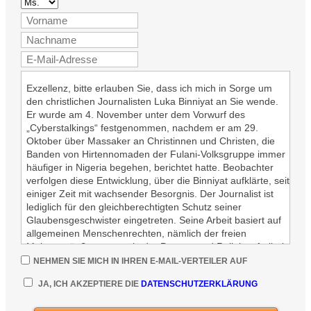
Exzellenz, bitte erlauben Sie, dass ich mich in Sorge um
den christlichen Journalisten Luka Binniyat an Sie wende.
Er wurde am 4. November unter dem Vorwurf des
„Cyberstalkings“ festgenommen, nachdem er am 29.
Oktober über Massaker an Christinnen und Christen, die
Banden von Hirtennomaden der Fulani-Volksgruppe immer
häufiger in Nigeria begehen, berichtet hatte. Beobachter
verfolgen diese Entwicklung, über die Binniyat aufklärte, seit
einiger Zeit mit wachsender Besorgnis. Der Journalist ist
lediglich für den gleichberechtigten Schutz seiner
Glaubensgeschwister eingetreten. Seine Arbeit basiert auf
allgemeinen Menschenrechten, nämlich der freien
Meinungsäußerung sowie der Presse- und Religionsfreiheit.
NEHMEN SIE MICH IN IHREN E-MAIL-VERTEILER AUF
Ich bitte Sie daher, alles in Ihrer Macht stehende zu tun,
das Verfahren gegen Luka Binniyat einzustellen und jene
JA, ICH AKZEPTIERE DIE
DATENSCHUTZERKLÄRUNG
vor Gericht zu stellen, die das Massaker an Unschuldigen
verübt haben.