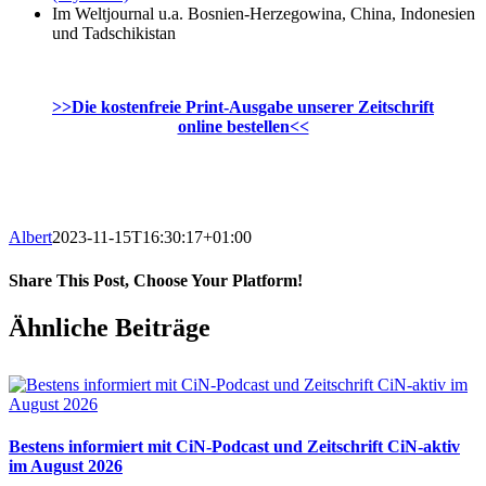
Im Weltjournal u.a. Bosnien-Herzegowina, China, Indonesien
und Tadschikistan
>>Die kostenfreie Print-Ausgabe unserer Zeitschrift
online bestellen<<
Albert
2023-11-15T16:30:17+01:00
Share This Post, Choose Your Platform!
Facebook
X
WhatsApp
Pinterest
E-
Ähnliche Beiträge
Mail
Bestens informiert mit CiN-Podcast und Zeitschrift CiN-aktiv
im August 2026