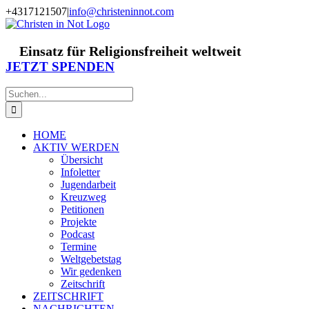
Zum
+4317121507
|
info@christeninnot.com
Inhalt
Facebook
Instagram
X
Spenden
Newsletter
springen
Einsatz für Religionsfreiheit weltweit
JETZT SPENDEN
Suche
nach:
HOME
AKTIV WERDEN
Übersicht
Infoletter
Jugendarbeit
Kreuzweg
Petitionen
Projekte
Podcast
Termine
Weltgebetstag
Wir gedenken
Zeitschrift
ZEITSCHRIFT
NACHRICHTEN