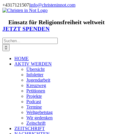
Zum
+4317121507
|
info@christeninnot.com
Inhalt
Facebook
Instagram
X
Spenden
Newsletter
springen
Einsatz für Religionsfreiheit weltweit
JETZT SPENDEN
Suche
nach:
HOME
AKTIV WERDEN
Übersicht
Infoletter
Jugendarbeit
Kreuzweg
Petitionen
Projekte
Podcast
Termine
Weltgebetstag
Wir gedenken
Zeitschrift
ZEITSCHRIFT
NACHRICHTEN