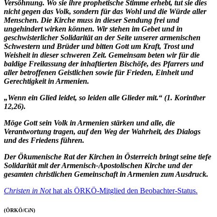
Versöhnung. Wo sie ihre prophetische Stimme erhebt, tut sie dies
nicht gegen das Volk, sondern für das Wohl und die Würde aller
Menschen. Die Kirche muss in dieser Sendung frei und
ungehindert wirken können. Wir stehen im Gebet und in
geschwisterlicher Solidarität an der Seite unserer armenischen
Schwestern und Brüder und bitten Gott um Kraft, Trost und
Weisheit in dieser schweren Zeit. Gemeinsam beten wir für die
baldige Freilassung der inhaftierten Bischöfe, des Pfarrers und
aller betroffenen Geistlichen sowie für Frieden, Einheit und
Gerechtigkeit in Armenien.
„Wenn ein Glied leidet, so leiden alle Glieder mit.“ (1. Korinther
12,26).
Möge Gott sein Volk in Armenien stärken und alle, die
Verantwortung tragen, auf den Weg der Wahrheit, des Dialogs
und des Friedens führen.
Der Ökumenische Rat der Kirchen in Österreich bringt seine tiefe
Solidarität mit der Armenisch-Apostolischen Kirche und der
gesamten christlichen Gemeinschaft in Armenien zum Ausdruck.
Christen in Not
hat als ÖRKÖ-Mitglied den Beobachter-Status.
(ÖRKÖ/CiN)