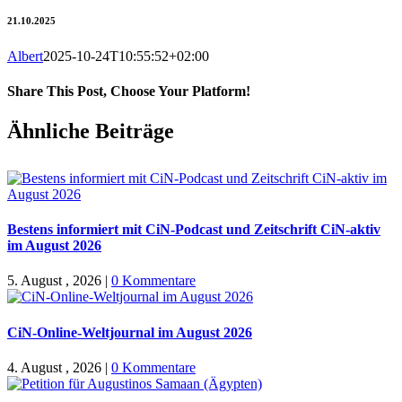
21.10.2025
Albert
2025-10-24T10:55:52+02:00
Share This Post, Choose Your Platform!
Facebook
X
WhatsApp
Pinterest
E-
Ähnliche Beiträge
Mail
Bestens informiert mit CiN-Podcast und Zeitschrift CiN-aktiv
im August 2026
5. August , 2026
|
0 Kommentare
CiN-Online-Weltjournal im August 2026
4. August , 2026
|
0 Kommentare