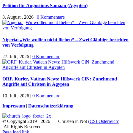
Petition für Augustinos Samaan (Ägypten)
3. August , 2026
|
0 Kommentare
Nigeria: „Wir wollten nicht fliehen“ – Zwei Gläubige berichten
von Verfolgung
27. Juli , 2026
|
0 Kommentare
ORF, Kurier, Vatican News: Hilfswerk CiN: Zunehmend
Angriffe auf Christen in Ägypten
10. Juli , 2026
|
0 Kommentare
Impressum
|
Datenschutzerklärung
|
© Copyright 2019 -
2026 | Christen in Not
(CSI-Österreich)
All Rights Reserved
Facebook
Instagram
X
Spenden
Newsletter
Page load link