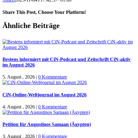
Share This Post, Choose Your Platform!
Facebook
X
WhatsApp
Pinterest
E-
Ähnliche Beiträge
Mail
Bestens informiert mit CiN-Podcast und Zeitschrift CiN-aktiv
im August 2026
5. August , 2026
|
0 Kommentare
CiN-Online-Weltjournal im August 2026
4. August , 2026
|
0 Kommentare
Petition für Augustinos Samaan (Ägypten)
3. August , 2026
|
0 Kommentare