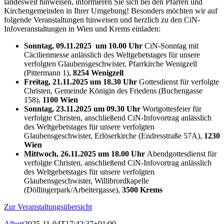
landesweit hinweisen, informieren Sie sich bei den Pfarren und
Kirchengemeinden in Ihrer Umgebung! Besonders möchten wir auf
folgende Veranstaltungen hinweisen und herzlich zu den CiN-
Infoveranstaltungen in Wien und Krems einladen:
Sonntag, 09.11.2025 um 10.00
Uhr
CiN-Sonntag mit
Cäcilienmesse anlässlich des Weltgebetstages für unsere
verfolgten Glaubensgeschwister, Pfarrkirche Wenigzell
(Pittermann 1),
8254 Wenigzell
Freitag, 21.11.2025 um 18.30
Uhr
Gottesdienst für verfolgte
Christen, Gemeinde Königin des Friedens (Buchengasse
158),
1100 Wien
Sonntag, 23.11.2025 um 09.30
Uhr
Wortgottesfeier für
verfolgte Christen, anschließend CiN-Infovortrag anlässlich
des Weltgebetstages für unsere verfolgten
Glaubensgeschwister, Erlöserkirche (Endresstraße 57A),
1230
Wien
Mittwoch, 26.11.2025 um 18.00
Uhr
Abendgottesdienst für
verfolgte Christen, anschließend CiN-Infovortrag anlässlich
des Weltgebetstages für unsere verfolgten
Glaubensgeschwister, Willibrordkapelle
(Döllingerpark/Arbeitergasse),
3500 Krems
Zur Veranstaltungsübersicht
Albert
2025-11-04T17:42:37+01:00