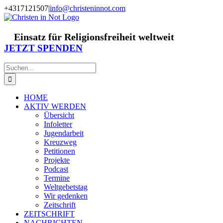
Zum
+4317121507
|
info@christeninnot.com
Inhalt
Facebook
Instagram
X
Spenden
Newsletter
springen
Einsatz für Religionsfreiheit weltweit
JETZT SPENDEN
Suche
nach:
HOME
AKTIV WERDEN
Übersicht
Infoletter
Jugendarbeit
Kreuzweg
Petitionen
Projekte
Podcast
Termine
Weltgebetstag
Wir gedenken
Zeitschrift
ZEITSCHRIFT
NACHRICHTEN