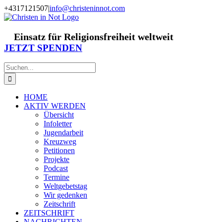
Zum
+4317121507
|
info@christeninnot.com
Inhalt
Facebook
Instagram
X
Spenden
Newsletter
springen
Einsatz für Religionsfreiheit weltweit
JETZT SPENDEN
Suche
nach:
HOME
AKTIV WERDEN
Übersicht
Infoletter
Jugendarbeit
Kreuzweg
Petitionen
Projekte
Podcast
Termine
Weltgebetstag
Wir gedenken
Zeitschrift
ZEITSCHRIFT
NACHRICHTEN