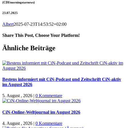
(CDI/morningstarnews)
23.07.2025
Albert
2025-07-23T14:53:52+02:00
Share This Post, Choose Your Platform!
Facebook
X
WhatsApp
Pinterest
E-
Ähnliche Beiträge
Mail
Bestens informiert mit CiN-Podcast und Zeitschrift CiN-aktiv
im August 2026
5. August , 2026
|
0 Kommentare
CiN-Online-Weltjournal im August 2026
4. August , 2026
|
0 Kommentare