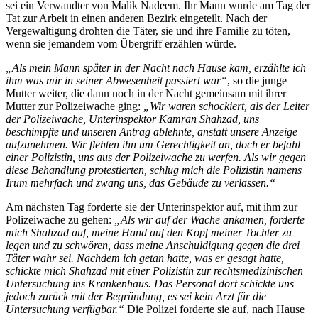
sei ein Verwandter von Malik Nadeem. Ihr Mann wurde am Tag der
Tat zur Arbeit in einen anderen Bezirk eingeteilt. Nach der
Vergewaltigung drohten die Täter, sie und ihre Familie zu töten,
wenn sie jemandem vom Übergriff erzählen würde.
„Als mein Mann später in der Nacht nach Hause kam, erzählte ich
ihm was mir in seiner Abwesenheit passiert war“
, so die junge
Mutter weiter, die dann noch in der Nacht gemeinsam mit ihrer
Mutter zur Polizeiwache ging:
„Wir waren schockiert, als der Leiter
der Polizeiwache, Unterinspektor Kamran Shahzad, uns
beschimpfte und unseren Antrag ablehnte, anstatt unsere Anzeige
aufzunehmen. Wir flehten ihn um Gerechtigkeit an, doch er befahl
einer Polizistin, uns aus der Polizeiwache zu werfen. Als wir gegen
diese Behandlung protestierten, schlug mich die Polizistin namens
Irum mehrfach und zwang uns, das Gebäude zu verlassen.“
Am nächsten Tag forderte sie der Unterinspektor auf, mit ihm zur
Polizeiwache zu gehen:
„Als wir auf der Wache ankamen, forderte
mich Shahzad auf, meine Hand auf den Kopf meiner Tochter zu
legen und zu schwören, dass meine Anschuldigung gegen die drei
Täter wahr sei. Nachdem ich getan hatte, was er gesagt hatte,
schickte mich Shahzad mit einer Polizistin zur rechtsmedizinischen
Untersuchung ins Krankenhaus. Das Personal dort schickte uns
jedoch zurück mit der Begründung, es sei kein Arzt für die
Untersuchung verfügbar.“
Die Polizei forderte sie auf, nach Hause