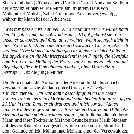
Sheeza Intikhab (20) aus einem Dorf im Distrikt Nankana Sahib in
der Provinz Punjab wurde Mitte Juni in ihrem Haus von
Muhammad Mohsin, Zahid Gujjar und Arsalan vergewaltigt,
währen ihr Mann bei der Arbeit war.
„Was mir passiert ist, hat mein Kind traumatisiert. Sie wurde nach
dem Vorfall krank, aber obwohl es ihr jetzt gut geht, ist sie sehr
unsicher geworden und fängt an zu weinen, wenn sie mich nicht in
ihrer Nähe hat. Ich bin eine arme und schwache Christin, aber ich
verdiene Gerechtigkeit, unabhängig von meiner sozialen Stellung.
Ich appelliere an die Ministerpräsidentin von Punjab, die ebenfalls
eine Frau ist, die Haltung der Polizei zur Kenntnis zu nehmen und
diejenigen, die mir Unrecht getan haben, ohne Vorurteile zu
bestrafen.“
, so die junge Mutter.
Die Polizei hatte die Aufnahme der Anzeige Intikhabs zunächst
verzögert und setzte sie dann unter Druck, die Anzeige
zurückzuziehen.
„Ich war damit beschäftigt, mich um meine
Tochter zu kümmern, als Mohsin und seine beiden Komplizen gegen
21 Uhr in mein Zimmer eindrangen und mich vor den Augen
meines Kindes vergewaltigten. Ich weinte und schrie um Hilfe, aber
niemand konnte mich vor ihnen retten.“
, so Intikhba, die mit ihrem
Mann und ihrer Tochter im Mai von Grundbesitzer Malik Nadeem
auf dessen Rinderfarm angestellt wurde und eine Unterkunft auf
dem Gelände erhielt. Muhammad Mohsin, einer der Vergewaltiger,