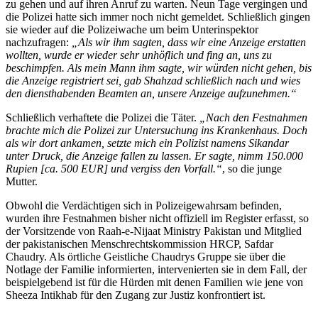
zu gehen und auf ihren Anruf zu warten. Neun Tage vergingen und
die Polizei hatte sich immer noch nicht gemeldet. Schließlich gingen
sie wieder auf die Polizeiwache um beim Unterinspektor
nachzufragen:
„Als wir ihm sagten, dass wir eine Anzeige erstatten
wollten, wurde er wieder sehr unhöflich und fing an, uns zu
beschimpfen. Als mein Mann ihm sagte, wir würden nicht gehen, bis
die Anzeige registriert sei, gab Shahzad schließlich nach und wies
den diensthabenden Beamten an, unsere Anzeige aufzunehmen.“
Schließlich verhaftete die Polizei die Täter.
„Nach den Festnahmen
brachte mich die Polizei zur Untersuchung ins Krankenhaus. Doch
als wir dort ankamen, setzte mich ein Polizist namens Sikandar
unter Druck, die Anzeige fallen zu lassen. Er sagte, nimm 150.000
Rupien [ca. 500 EUR] und vergiss den Vorfall.“
, so die junge
Mutter.
Obwohl die Verdächtigen sich in Polizeigewahrsam befinden,
wurden ihre Festnahmen bisher nicht offiziell im Register erfasst, so
der Vorsitzende von Raah-e-Nijaat Ministry Pakistan und Mitglied
der pakistanischen Menschrechtskommission HRCP, Safdar
Chaudry. Als örtliche Geistliche Chaudrys Gruppe sie über die
Notlage der Familie informierten, intervenierten sie in dem Fall, der
beispielgebend ist für die Hürden mit denen Familien wie jene von
Sheeza Intikhab für den Zugang zur Justiz konfrontiert ist.