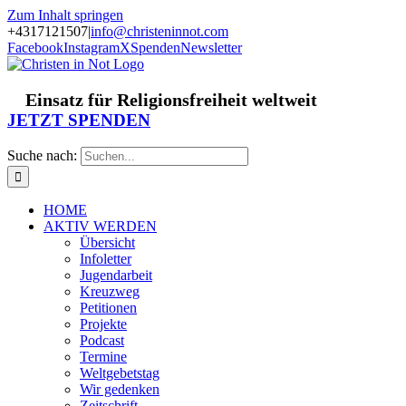
Zum Inhalt springen
+4317121507
|
info@christeninnot.com
Facebook
Instagram
X
Spenden
Newsletter
Einsatz für Religionsfreiheit weltweit
JETZT SPENDEN
Suche nach:
HOME
AKTIV WERDEN
Übersicht
Infoletter
Jugendarbeit
Kreuzweg
Petitionen
Projekte
Podcast
Termine
Weltgebetstag
Wir gedenken
Zeitschrift