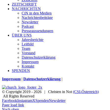
ZEITSCHRIFT
NACHRICHTEN
CiN in den Medien
Nachrichtenbeiträge
Newsletter
Podcast
Presseaussendungen
ÜBER UNS
Jahresberichte
Leitbild
Team
Vorstand
Datenschutzerklärung
Impressum
Kontakt
SPENDEN
Impressum
|
Datenschutzerklärung
|
© Copyright 2019 -
2026 | Christen in Not
(CSI-Österreich)
All Rights Reserved
Facebook
Instagram
X
Spenden
Newsletter
Page load link
Nach oben