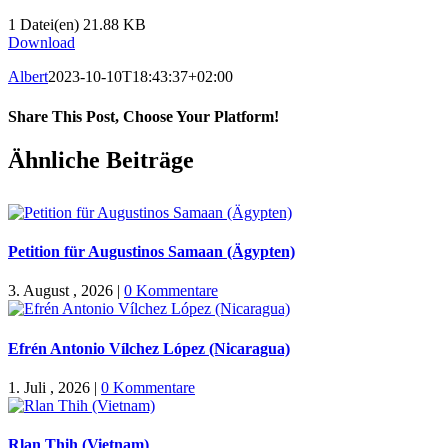
1 Datei(en)
21.88 KB
Download
Albert
2023-10-10T18:43:37+02:00
Share This Post, Choose Your Platform!
Facebook
X
WhatsApp
Pinterest
E-
Ähnliche Beiträge
Mail
Petition für Augustinos Samaan (Ägypten)
3. August , 2026
|
0 Kommentare
Efrén Antonio Vílchez López (Nicaragua)
1. Juli , 2026
|
0 Kommentare
Rlan Thih (Vietnam)