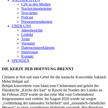
CiN in den Medien
Nachrichtenbeiträge
Newsletter
Podcast
Presseaussendungen
ÜBER UNS
Jahresberichte
Leitbild
Team
Vorstand
Datenschutzerklärung
Impressum
Kontakt
SPENDEN
DIE KERZE DER HOFFNUNG BRENNT
Christen in Not ruft zum Gebet für die iranische Konvertitin Sakineh
Mehri Behjati auf.
Behjati konvertierte vom Islam zum Christentum und gehört der
Hauskirche „Kirche des Iran“ in Rascht im Norden des Landes an.
Im Februar 2020 wurde sie das erste Mal vom Geheimdienst
festgenommen und verhört. Im August 2020 wurde sie wegen
„Gefährdung der nationalen Sicherheit“ und „zionistisch-christlicher
Mission“ zu einer zweijährigen Haftstrafe verurteilt. Ihre Berufung