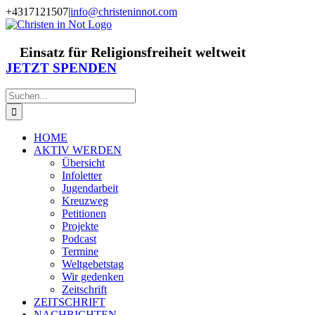
Zum
+4317121507
|
info@christeninnot.com
Inhalt
Facebook
Instagram
X
Spenden
Newsletter
springen
Einsatz für Religionsfreiheit weltweit
JETZT SPENDEN
Suche
nach:
HOME
AKTIV WERDEN
Übersicht
Infoletter
Jugendarbeit
Kreuzweg
Petitionen
Projekte
Podcast
Termine
Weltgebetstag
Wir gedenken
Zeitschrift
ZEITSCHRIFT
NACHRICHTEN