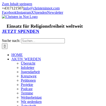
Zum Inhalt springen
+4317121507
|
info@christeninnot.com
Facebook
Instagram
X
Spenden
Newsletter
Einsatz für Religionsfreiheit weltweit
JETZT SPENDEN
Suche nach:
HOME
AKTIV WERDEN
Übersicht
Infoletter
Jugendarbeit
Kreuzweg
Petitionen
Projekte
Podcast
Termine
Weltgebetstag
Wir gedenken
Zeitschrift