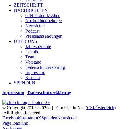
ZEITSCHRIFT
NACHRICHTEN
CiN in den Medien
Nachrichtenbeiträge
Newsletter
Podcast
Presseaussendungen
ÜBER UNS
Jahresberichte
Leitbild
Team
Vorstand
Datenschutzerklärung
Impressum
Kontakt
SPENDEN
Impressum
|
Datenschutzerklärung
|
© Copyright 2019 -
2026 | Christen in Not
(CSI-Österreich)
All Rights Reserved
Facebook
Instagram
X
Spenden
Newsletter
Page load link
Nach oben