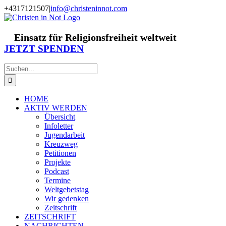
Zum
+4317121507
|
info@christeninnot.com
Inhalt
Facebook
Instagram
X
Spenden
Newsletter
springen
Einsatz für Religionsfreiheit weltweit
JETZT SPENDEN
Suche
nach:
HOME
AKTIV WERDEN
Übersicht
Infoletter
Jugendarbeit
Kreuzweg
Petitionen
Projekte
Podcast
Termine
Weltgebetstag
Wir gedenken
Zeitschrift
ZEITSCHRIFT
NACHRICHTEN