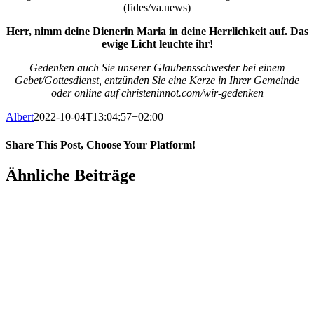
(fides/va.news)
Herr, nimm deine Dienerin Maria in deine Herrlichkeit auf. Das
ewige Licht leuchte ihr!
Gedenken auch Sie unserer Glaubensschwester bei einem
Gebet/Gottesdienst, entzünden Sie eine Kerze in Ihrer Gemeinde
oder online auf christeninnot.com/wir-gedenken
Albert
2022-10-04T13:04:57+02:00
Share This Post, Choose Your Platform!
Facebook
X
WhatsApp
Pinterest
E-
Ähnliche Beiträge
Mail