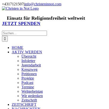
Zum
+4317121507
|
info@christeninnot.com
Inhalt
Facebook
Instagram
X
Spenden
Newsletter
springen
Einsatz für Religionsfreiheit weltweit
JETZT SPENDEN
Suche
nach:
HOME
AKTIV WERDEN
Übersicht
Infoletter
Jugendarbeit
Kreuzweg
Petitionen
Projekte
Podcast
Termine
Weltgebetstag
Wir gedenken
Zeitschrift
ZEITSCHRIFT
NACHRICHTEN