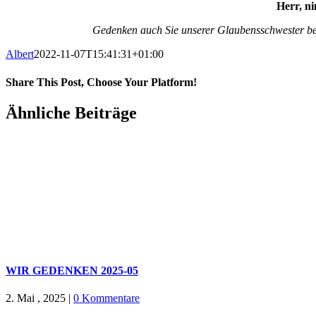
Herr, ni
Gedenken auch Sie unserer Glaubensschwester bei
Albert
2022-11-07T15:41:31+01:00
Share This Post, Choose Your Platform!
Facebook
X
WhatsApp
Pinterest
E-
Ähnliche Beiträge
Mail
WIR GEDENKEN 2025-05
2. Mai , 2025
|
0 Kommentare