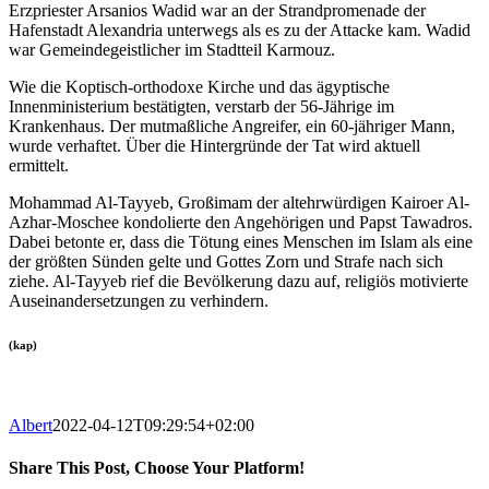
Erzpriester Arsanios Wadid war an der Strandpromenade der
Hafenstadt Alexandria unterwegs als es zu der Attacke kam. Wadid
war Gemeindegeistlicher im Stadtteil Karmouz.
Wie die Koptisch-orthodoxe Kirche und das ägyptische
Innenministerium bestätigten, verstarb der 56-Jährige im
Krankenhaus. Der mutmaßliche Angreifer, ein 60-jähriger Mann,
wurde verhaftet. Über die Hintergründe der Tat wird aktuell
ermittelt.
Mohammad Al-Tayyeb, Großimam der altehrwürdigen Kairoer Al-
Azhar-Moschee kondolierte den Angehörigen und Papst Tawadros.
Dabei betonte er, dass die Tötung eines Menschen im Islam als eine
der größten Sünden gelte und Gottes Zorn und Strafe nach sich
ziehe. Al-Tayyeb rief die Bevölkerung dazu auf, religiös motivierte
Auseinandersetzungen zu verhindern.
(kap)
Albert
2022-04-12T09:29:54+02:00
Share This Post, Choose Your Platform!