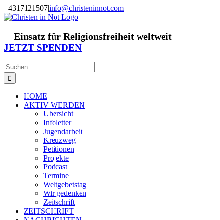
Zum
+4317121507
|
info@christeninnot.com
Inhalt
Facebook
Instagram
X
Spenden
Newsletter
springen
Einsatz für Religionsfreiheit weltweit
JETZT SPENDEN
Suche
nach:
HOME
AKTIV WERDEN
Übersicht
Infoletter
Jugendarbeit
Kreuzweg
Petitionen
Projekte
Podcast
Termine
Weltgebetstag
Wir gedenken
Zeitschrift
ZEITSCHRIFT
NACHRICHTEN