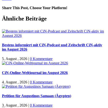
Share This Post, Choose Your Platform!
Facebook
X
WhatsApp
Pinterest
E-
Ähnliche Beiträge
Mail
Bestens informiert mit CiN-Podcast und Zeitschrift CiN-aktiv
im August 2026
5. August , 2026
|
0 Kommentare
CiN-Online-Weltjournal im August 2026
4. August , 2026
|
0 Kommentare
Petition für Augustinos Samaan (Ägypten)
3. August , 2026
|
0 Kommentare