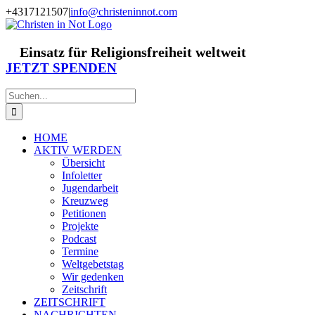
Zum
+4317121507
|
info@christeninnot.com
Inhalt
Facebook
Instagram
X
Spenden
Newsletter
springen
Einsatz für Religionsfreiheit weltweit
JETZT SPENDEN
Suche
nach:
HOME
AKTIV WERDEN
Übersicht
Infoletter
Jugendarbeit
Kreuzweg
Petitionen
Projekte
Podcast
Termine
Weltgebetstag
Wir gedenken
Zeitschrift
ZEITSCHRIFT
NACHRICHTEN