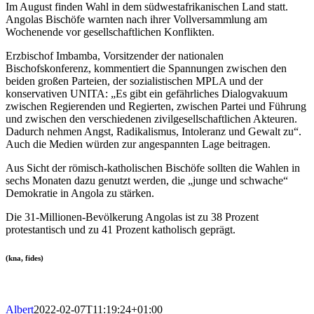
Im August finden Wahl in dem südwestafrikanischen Land statt.
Angolas Bischöfe warnten nach ihrer Vollversammlung am
Wochenende vor gesellschaftlichen Konflikten.
Erzbischof Imbamba, Vorsitzender der nationalen
Bischofskonferenz, kommentiert die Spannungen zwischen den
beiden großen Parteien, der sozialistischen MPLA und der
konservativen UNITA: „Es gibt ein gefährliches Dialogvakuum
zwischen Regierenden und Regierten, zwischen Partei und Führung
und zwischen den verschiedenen zivilgesellschaftlichen Akteuren.
Dadurch nehmen Angst, Radikalismus, Intoleranz und Gewalt zu“.
Auch die Medien würden zur angespannten Lage beitragen.
Aus Sicht der römisch-katholischen Bischöfe sollten die Wahlen in
sechs Monaten dazu genutzt werden, die „junge und schwache“
Demokratie in Angola zu stärken.
Die 31-Millionen-Bevölkerung Angolas ist zu 38 Prozent
protestantisch und zu 41 Prozent katholisch geprägt.
(kna, fides)
Albert
2022-02-07T11:19:24+01:00