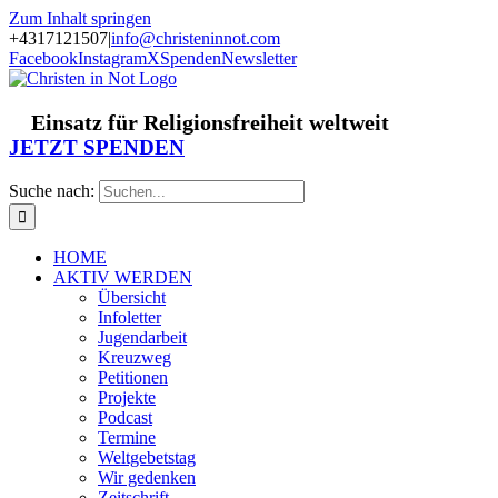
Zum Inhalt springen
+4317121507
|
info@christeninnot.com
Facebook
Instagram
X
Spenden
Newsletter
Einsatz für Religionsfreiheit weltweit
JETZT SPENDEN
Suche nach:
HOME
AKTIV WERDEN
Übersicht
Infoletter
Jugendarbeit
Kreuzweg
Petitionen
Projekte
Podcast
Termine
Weltgebetstag
Wir gedenken
Zeitschrift