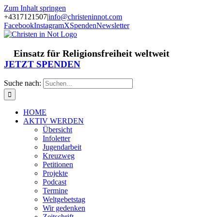
Zum Inhalt springen
+4317121507
|
info@christeninnot.com
Facebook
Instagram
X
Spenden
Newsletter
Einsatz für Religionsfreiheit weltweit
JETZT SPENDEN
Suche nach:
HOME
AKTIV WERDEN
Übersicht
Infoletter
Jugendarbeit
Kreuzweg
Petitionen
Projekte
Podcast
Termine
Weltgebetstag
Wir gedenken
Zeitschrift