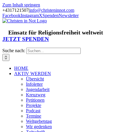
Zum Inhalt springen
+4317121507
|
info@christeninnot.com
Facebook
Instagram
X
Spenden
Newsletter
Einsatz für Religionsfreiheit weltweit
JETZT SPENDEN
Suche nach:
HOME
AKTIV WERDEN
Übersicht
Infoletter
Jugendarbeit
Kreuzweg
Petitionen
Projekte
Podcast
Termine
Weltgebetstag
Wir gedenken
Zeitschrift