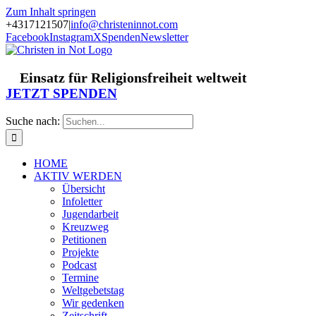
Zum Inhalt springen
+4317121507
|
info@christeninnot.com
Facebook
Instagram
X
Spenden
Newsletter
Einsatz für Religionsfreiheit weltweit
JETZT SPENDEN
Suche nach:
HOME
AKTIV WERDEN
Übersicht
Infoletter
Jugendarbeit
Kreuzweg
Petitionen
Projekte
Podcast
Termine
Weltgebetstag
Wir gedenken
Zeitschrift