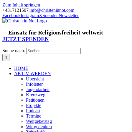
Zum Inhalt springen
+4317121507
|
info@christeninnot.com
Facebook
Instagram
X
Spenden
Newsletter
Einsatz für Religionsfreiheit weltweit
JETZT SPENDEN
Suche nach:
HOME
AKTIV WERDEN
Übersicht
Infoletter
Jugendarbeit
Kreuzweg
Petitionen
Projekte
Podcast
Termine
Weltgebetstag
Wir gedenken
Zeitschrift