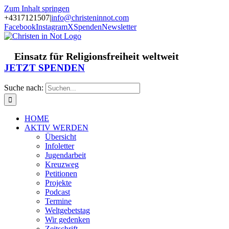
Zum Inhalt springen
+4317121507
|
info@christeninnot.com
Facebook
Instagram
X
Spenden
Newsletter
Einsatz für Religionsfreiheit weltweit
JETZT SPENDEN
Suche nach:
HOME
AKTIV WERDEN
Übersicht
Infoletter
Jugendarbeit
Kreuzweg
Petitionen
Projekte
Podcast
Termine
Weltgebetstag
Wir gedenken
Zeitschrift