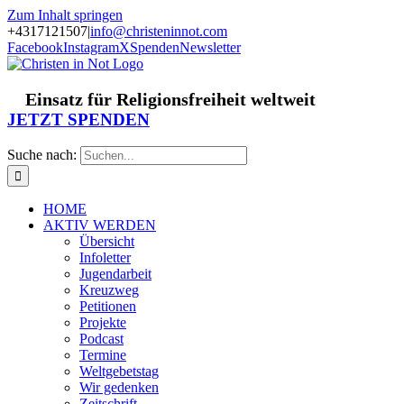
Zum Inhalt springen
+4317121507
|
info@christeninnot.com
Facebook
Instagram
X
Spenden
Newsletter
Einsatz für Religionsfreiheit weltweit
JETZT SPENDEN
Suche nach:
HOME
AKTIV WERDEN
Übersicht
Infoletter
Jugendarbeit
Kreuzweg
Petitionen
Projekte
Podcast
Termine
Weltgebetstag
Wir gedenken
Zeitschrift